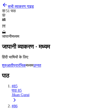
सभी व्याकरण गाइड
🌸
51
पाठ
🌸
🎎
⛩️
🗻
जापानी
मध्यम
जापानी व्याकरण · मध्यम
हिंदी भाषियों के लिए
शुरुआती
प्रारंभिक
मध्यम
उन्नत
पाठ
#
85
पाठ 85
Jikan Gurai
#
86