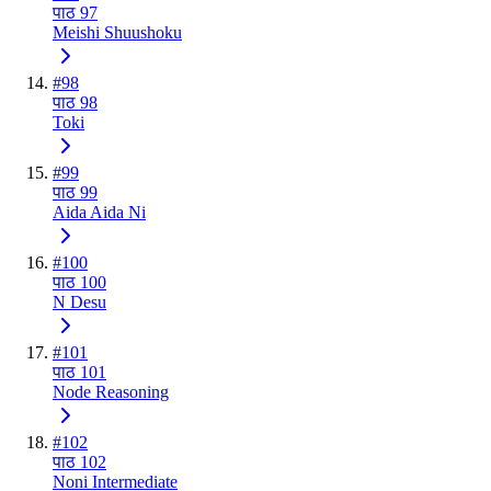
पाठ 97
Meishi Shuushoku
#
98
पाठ 98
Toki
#
99
पाठ 99
Aida Aida Ni
#
100
पाठ 100
N Desu
#
101
पाठ 101
Node Reasoning
#
102
पाठ 102
Noni Intermediate