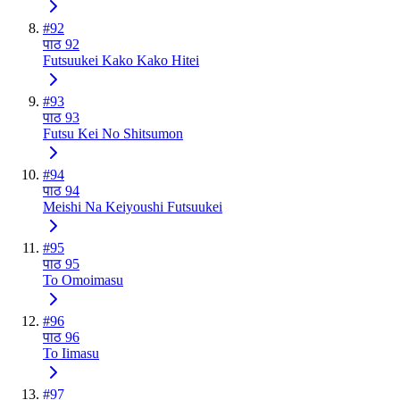
#
92
पाठ 92
Futsuukei Kako Kako Hitei
#
93
पाठ 93
Futsu Kei No Shitsumon
#
94
पाठ 94
Meishi Na Keiyoushi Futsuukei
#
95
पाठ 95
To Omoimasu
#
96
पाठ 96
To Iimasu
#
97