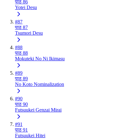
पाठ 86
Yotei Desu
#
87
पाठ 87
Tsumori Desu
#
88
पाठ 88
Mokuteki No Ni Ikimasu
#
89
पाठ 89
No Koto Nominalization
#
90
पाठ 90
Futsuukei Genzai Mirai
#
91
पाठ 91
Futsuukei Hitei