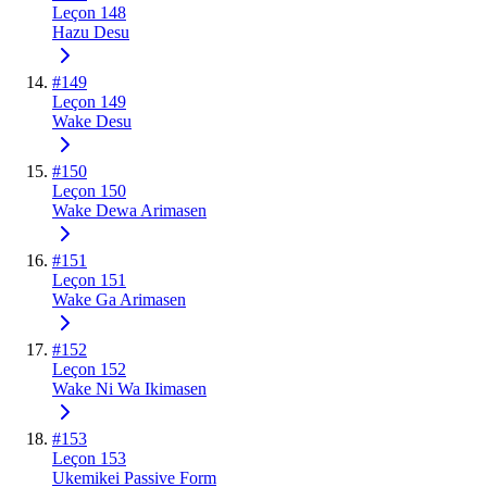
Leçon 148
Hazu Desu
#
149
Leçon 149
Wake Desu
#
150
Leçon 150
Wake Dewa Arimasen
#
151
Leçon 151
Wake Ga Arimasen
#
152
Leçon 152
Wake Ni Wa Ikimasen
#
153
Leçon 153
Ukemikei Passive Form