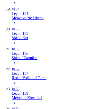
#
154
Leçon 154
Meiwaku No Ukemi
#
155
Leçon 155
Shieki Kei
#
156
Leçon 156
Shieki Ukemikei
#
157
Leçon 157
Ikokei Volitional Form
#
158
Leçon 158
Meireikei Kinshikei
#
159