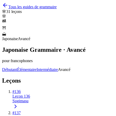
Tous les guides de grammaire
🌸
31
leçons
🌸
🎎
⛩️
🗻
Japonaise
Avancé
Japonaise Grammaire · Avancé
pour francophones
Débutant
Élémentaire
Intermédiaire
Avancé
Leçons
#
136
Leçon 136
Sugimasu
#
137