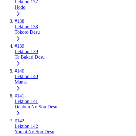
Lektion 137
Hodo
#
138
Lektion 138
Tokoro Desu
#
139
Lektion 139
Ta Bakari Desu
#
140
Lektion 140
Mama
#
141
Lektion 141
Denbun No Sou Desu
#
142
Lektion 142
Youtai No Sou Desu