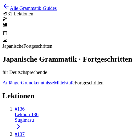
Alle Grammatik-Guides
🌸
31
Lektionen
🌸
🎎
⛩️
🗻
Japanische
Fortgeschritten
Japanische Grammatik · Fortgeschritten
für Deutschsprechende
Anfänger
Grundkenntnisse
Mittelstufe
Fortgeschritten
Lektionen
#
136
Lektion 136
Sugimasu
#
137