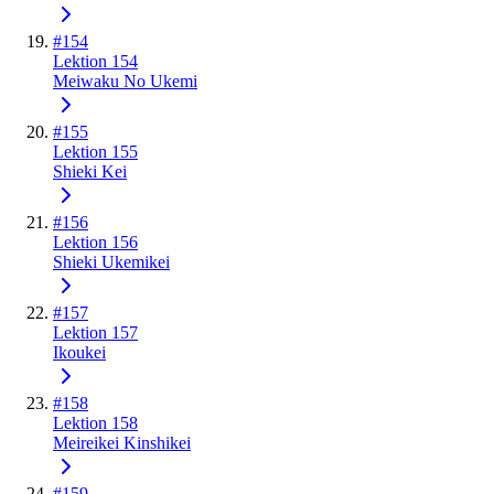
#
154
Lektion 154
Meiwaku No Ukemi
#
155
Lektion 155
Shieki Kei
#
156
Lektion 156
Shieki Ukemikei
#
157
Lektion 157
Ikoukei
#
158
Lektion 158
Meireikei Kinshikei
#
159