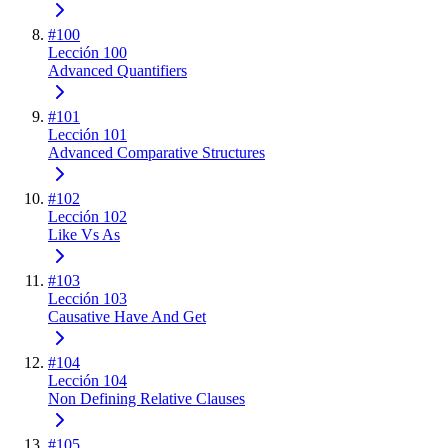
#
100
Lección 100
Advanced Quantifiers
#
101
Lección 101
Advanced Comparative Structures
#
102
Lección 102
Like Vs As
#
103
Lección 103
Causative Have And Get
#
104
Lección 104
Non Defining Relative Clauses
#
105