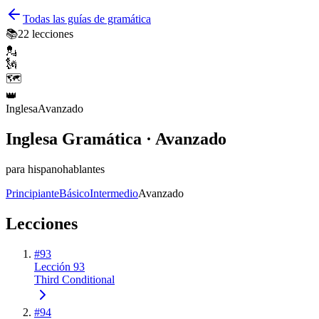
Todas las guías de gramática
📚
22
lecciones
💂
🗽
🗺️
👑
Inglesa
Avanzado
Inglesa Gramática · Avanzado
para hispanohablantes
Principiante
Básico
Intermedio
Avanzado
Lecciones
#
93
Lección 93
Third Conditional
#
94