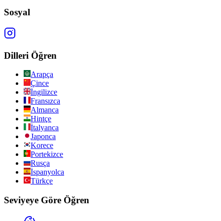
Sosyal
Dilleri Öğren
Arapça
Çince
İngilizce
Fransızca
Almanca
Hintçe
İtalyanca
Japonca
Korece
Portekizce
Rusça
İspanyolca
Türkçe
Seviyeye Göre Öğren