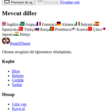
Fiyatları gör
Premium ile aç
Sınava gir
Mevcut diller
İngilizce
Arapça
Fransızca
Almanca
İtalyanca
İspanyolca
Türkçe
Rusça
Portekizce
Korece
Çince
Japonca
Hintçe
Read2Fluent
Okuma sevginizi dil öğrenmeye dönüştürün.
Keşfet
Blog
İletişim
Gizlilik
Şartlar
Hesap
Giriş yap
Kayıt ol