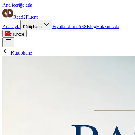
Ana içeriğe atla
Read2Fluent
Anasayfa
Fiyatlandırma
SSS
Blog
Hakkımızda
Kütüphane
tr
Türkçe
Kütüphane