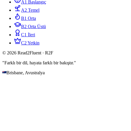
A1 Başlangıç
A2 Temel
B1 Orta
B2 Orta Üstü
C1 İleri
C2 Yetkin
© 2026 Read2Fluent · R2F
"Farklı bir dil, hayata farklı bir bakıştır."
Brisbane, Avustralya