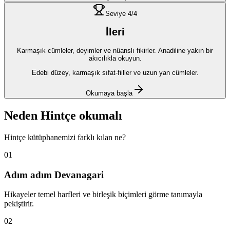
Seviye
4
/4
İleri
Karmaşık cümleler, deyimler ve nüanslı fikirler. Anadiline yakın bir
akıcılıkla okuyun.
Edebi düzey, karmaşık sıfat-fiiller ve uzun yan cümleler.
Okumaya başla
Neden
Hintçe
okumalı
Hintçe
kütüphanemizi farklı kılan ne?
01
Adım adım Devanagari
Hikayeler temel harfleri ve birleşik biçimleri görme tanımayla
pekiştirir.
02