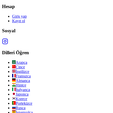
Hesap
Giriş yap
Kayıt ol
Sosyal
Dilleri Öğren
Arapça
Çince
İngilizce
Fransızca
Almanca
Hintçe
İtalyanca
Japonca
Korece
Portekizce
Rusça
İspanyolca