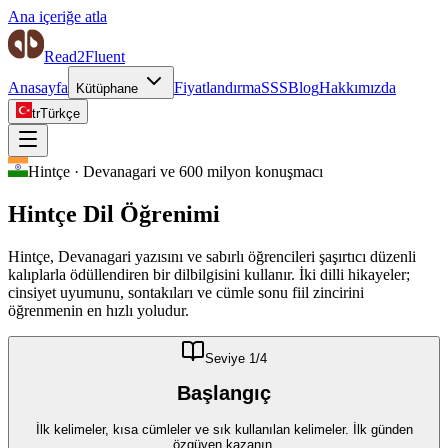
Ana içeriğe atla
Read2Fluent
Anasayfa
Fiyatlandırma
SSS
Blog
Hakkımızda
Kütüphane
tr
Türkçe
Hintçe
·
Devanagari ve 600 milyon konuşmacı
Hintçe
Dil Öğrenimi
Hintçe, Devanagari yazısını ve sabırlı öğrencileri şaşırtıcı düzenli
kalıplarla ödüllendiren bir dilbilgisini kullanır. İki dilli hikayeler;
cinsiyet uyumunu, sontakıları ve cümle sonu fiil zincirini
öğrenmenin en hızlı yoludur.
Seviye
1
/4
Başlangıç
İlk kelimeler, kısa cümleler ve sık kullanılan kelimeler. İlk günden
özgüven kazanın.