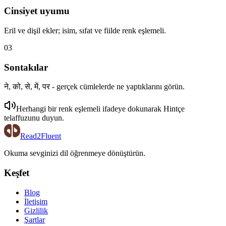
Cinsiyet uyumu
Eril ve dişil ekler; isim, sıfat ve fiilde renk eşlemeli.
03
Sontakılar
ने, को, से, में, पर - gerçek cümlelerde ne yaptıklarını görün.
Herhangi bir renk eşlemeli ifadeye dokunarak
Hintçe
telaffuzunu duyun.
Read2Fluent
Okuma sevginizi dil öğrenmeye dönüştürün.
Keşfet
Blog
İletişim
Gizlilik
Şartlar