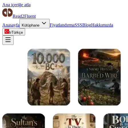
Ana içeriğe atla
Read2Fluent
Anasayfa
Fiyatlandırma
SSS
Blog
Hakkımızda
Kütüphane
tr
Türkçe