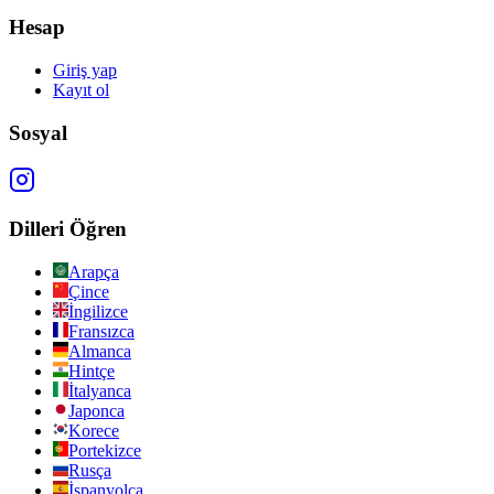
Hesap
Giriş yap
Kayıt ol
Sosyal
Dilleri Öğren
Arapça
Çince
İngilizce
Fransızca
Almanca
Hintçe
İtalyanca
Japonca
Korece
Portekizce
Rusça
İspanyolca