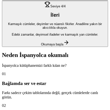
Seviye
4
/4
İleri
Karmaşık cümleler, deyimler ve nüanslı fikirler. Anadiline yakın bir
akıcılıkla okuyun.
Edebi zamanlar, deyimsel ifadeler ve karmaşık yan cümleler.
Okumaya başla
Neden
İspanyolca
okumalı
İspanyolca
kütüphanemizi farklı kılan ne?
01
Bağlamda ser ve estar
Farkı sadece çekim tablolarında değil, gerçek cümlelerde canlı
görün.
02