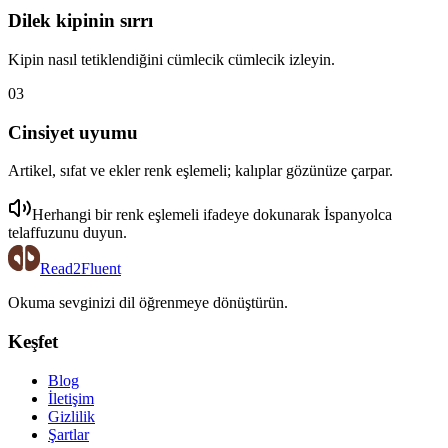
Dilek kipinin sırrı
Kipin nasıl tetiklendiğini cümlecik cümlecik izleyin.
03
Cinsiyet uyumu
Artikel, sıfat ve ekler renk eşlemeli; kalıplar gözünüze çarpar.
Herhangi bir renk eşlemeli ifadeye dokunarak
İspanyolca
telaffuzunu duyun.
Read2Fluent
Okuma sevginizi dil öğrenmeye dönüştürün.
Keşfet
Blog
İletişim
Gizlilik
Şartlar