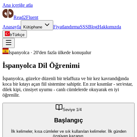
Ana içeriğe atla
Read2Fluent
Anasayfa
Fiyatlandırma
SSS
Blog
Hakkımızda
Kütüphane
tr
Türkçe
İspanyolca
·
20'den fazla ülkede konuşulur
İspanyolca
Dil Öğrenimi
İspanyolca, güzelce düzenli bir telaffuza ve bir kez kavrandığında
koca bir kıtayı açan fiil sistemine sahiptir. En zor kısımlar - ser/estar,
dilek kipi, cinsiyet uyumu - canlı cümlelerde okuyarak en iyi
öğrenilir.
Seviye
1
/4
Başlangıç
İlk kelimeler, kısa cümleler ve sık kullanılan kelimeler. İlk günden
özgüven kazanın.