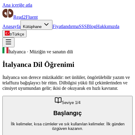
Ana içeriğe atla
Read2Fluent
Anasayfa
Fiyatlandırma
SSS
Blog
Hakkımızda
Kütüphane
tr
Türkçe
İtalyanca
·
Müziğin ve sanatın dili
İtalyanca
Dil Öğrenimi
İtalyanca son derece müzikaldir: net ünlüler, öngörülebilir yazım ve
telaffuzu bağışlayıcı bir ritim. Dilbilgisi yükü fiil çekimlerinden ve
cinsiyet uyumundan gelir; ikisi de okuyarak en hızlı kavranır.
Seviye
1
/4
Başlangıç
İlk kelimeler, kısa cümleler ve sık kullanılan kelimeler. İlk günden
özgüven kazanın.