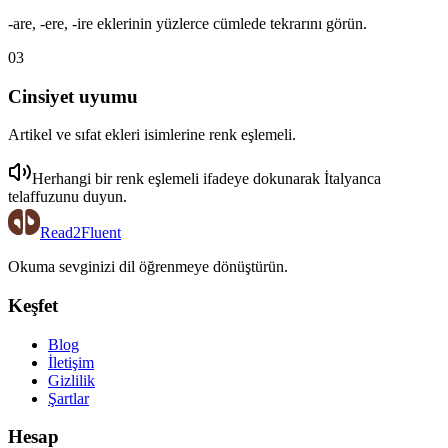
-are, -ere, -ire eklerinin yüzlerce cümlede tekrarını görün.
03
Cinsiyet uyumu
Artikel ve sıfat ekleri isimlerine renk eşlemeli.
Herhangi bir renk eşlemeli ifadeye dokunarak
İtalyanca
telaffuzunu duyun.
Read2Fluent
Okuma sevginizi dil öğrenmeye dönüştürün.
Keşfet
Blog
İletişim
Gizlilik
Şartlar
Hesap