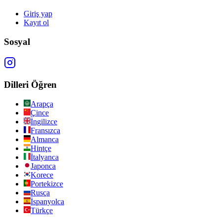
Giriş yap
Kayıt ol
Sosyal
Dilleri Öğren
Arapça
Çince
İngilizce
Fransızca
Almanca
Hintçe
İtalyanca
Japonca
Korece
Portekizce
Rusça
İspanyolca
Türkçe