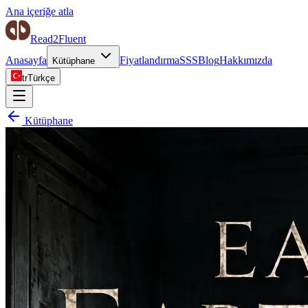
Ana içeriğe atla
Read2Fluent
Anasayfa
Fiyatlandırma
SSS
Blog
Hakkımızda
Kütüphane
tr
Türkçe
Kütüphane