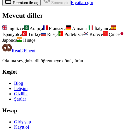
Fiyatları gör
Premium ile aç
Sınava gir
Mevcut diller
İngilizce
Arapça
Fransızca
Almanca
İtalyanca
İspanyolca
Türkçe
Rusça
Portekizce
Korece
Çince
Japonca
Hintçe
Read2Fluent
Okuma sevginizi dil öğrenmeye dönüştürün.
Keşfet
Blog
İletişim
Gizlilik
Şartlar
Hesap
Giriş yap
Kayıt ol