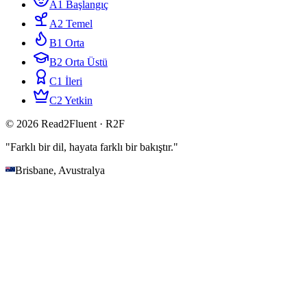
A1 Başlangıç
A2 Temel
B1 Orta
B2 Orta Üstü
C1 İleri
C2 Yetkin
© 2026 Read2Fluent · R2F
"Farklı bir dil, hayata farklı bir bakıştır."
Brisbane, Avustralya