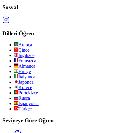
Sosyal
Dilleri Öğren
Arapça
Çince
İngilizce
Fransızca
Almanca
Hintçe
İtalyanca
Japonca
Korece
Portekizce
Rusça
İspanyolca
Türkçe
Seviyeye Göre Öğren