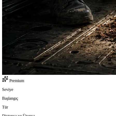
Premium
Seviye
Başlangıç
Tür
Distopya ve Ütopya