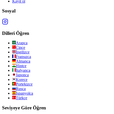
Kayıt ol
Sosyal
Dilleri Öğren
Arapça
Çince
İngilizce
Fransızca
Almanca
Hintçe
İtalyanca
Japonca
Korece
Portekizce
Rusça
İspanyolca
Türkçe
Seviyeye Göre Öğren