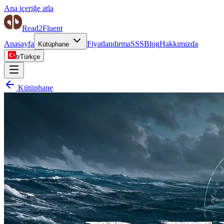
Ana içeriğe atla
Read2Fluent
Anasayfa
Fiyatlandırma
SSS
Blog
Hakkımızda
Kütüphane
tr
Türkçe
Kütüphane