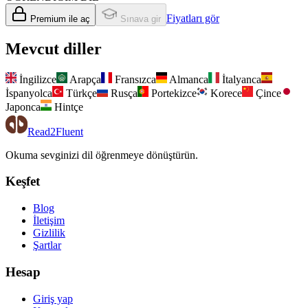
Fiyatları gör
Premium ile aç
Sınava gir
Mevcut diller
İngilizce
Arapça
Fransızca
Almanca
İtalyanca
İspanyolca
Türkçe
Rusça
Portekizce
Korece
Çince
Japonca
Hintçe
Read2Fluent
Okuma sevginizi dil öğrenmeye dönüştürün.
Keşfet
Blog
İletişim
Gizlilik
Şartlar
Hesap
Giriş yap