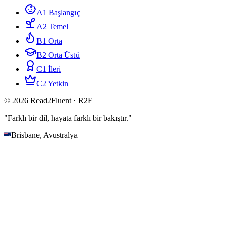
A1 Başlangıç
A2 Temel
B1 Orta
B2 Orta Üstü
C1 İleri
C2 Yetkin
© 2026 Read2Fluent · R2F
"Farklı bir dil, hayata farklı bir bakıştır."
Brisbane, Avustralya