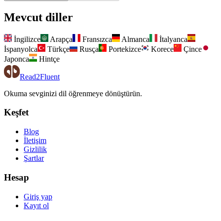
Mevcut diller
İngilizce
Arapça
Fransızca
Almanca
İtalyanca
İspanyolca
Türkçe
Rusça
Portekizce
Korece
Çince
Japonca
Hintçe
Read2Fluent
Okuma sevginizi dil öğrenmeye dönüştürün.
Keşfet
Blog
İletişim
Gizlilik
Şartlar
Hesap
Giriş yap
Kayıt ol