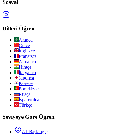
Sosyal
Dilleri Öğren
Arapça
Çince
İngilizce
Fransızca
Almanca
Hintçe
İtalyanca
Japonca
Korece
Portekizce
Rusça
İspanyolca
Türkçe
Seviyeye Göre Öğren
A1 Başlangıç