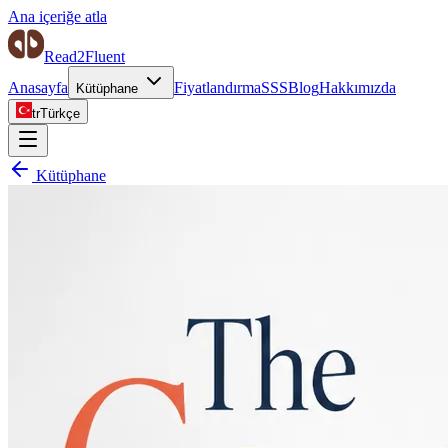
Ana içeriğe atla
Read2Fluent
Anasayfa
Fiyatlandırma
SSS
Blog
Hakkımızda
Kütüphane
tr
Türkçe
Kütüphane