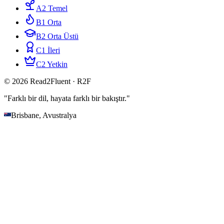
A2 Temel
B1 Orta
B2 Orta Üstü
C1 İleri
C2 Yetkin
© 2026 Read2Fluent · R2F
"Farklı bir dil, hayata farklı bir bakıştır."
Brisbane, Avustralya