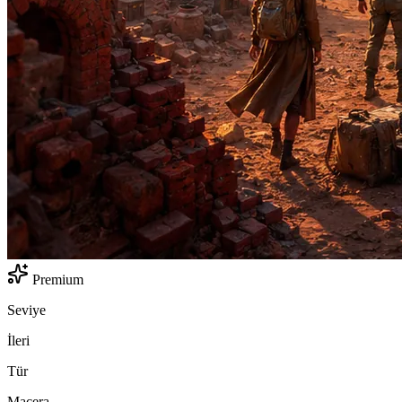
Premium
Seviye
İleri
Tür
Macera