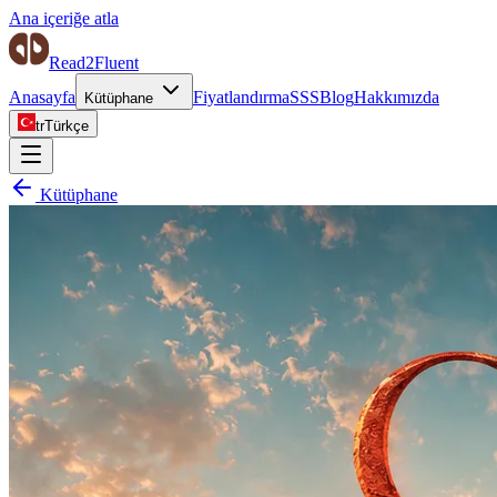
Ana içeriğe atla
Read2Fluent
Anasayfa
Fiyatlandırma
SSS
Blog
Hakkımızda
Kütüphane
tr
Türkçe
Kütüphane