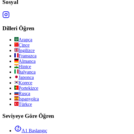
Sosyal
Dilleri Öğren
Arapça
Çince
İngilizce
Fransızca
Almanca
Hintçe
İtalyanca
Japonca
Korece
Portekizce
Rusça
İspanyolca
Türkçe
Seviyeye Göre Öğren
A1 Başlangıç