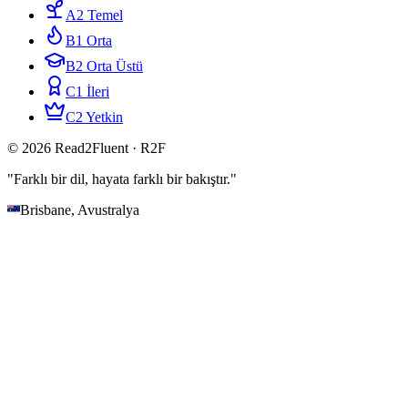
A2 Temel
B1 Orta
B2 Orta Üstü
C1 İleri
C2 Yetkin
© 2026 Read2Fluent · R2F
"Farklı bir dil, hayata farklı bir bakıştır."
Brisbane, Avustralya