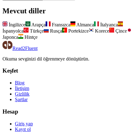
Mevcut diller
İngilizce
Arapça
Fransızca
Almanca
İtalyanca
İspanyolca
Türkçe
Rusça
Portekizce
Korece
Çince
Japonca
Hintçe
Read2Fluent
Okuma sevginizi dil öğrenmeye dönüştürün.
Keşfet
Blog
İletişim
Gizlilik
Şartlar
Hesap
Giriş yap
Kayıt ol