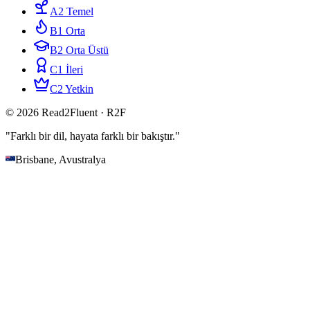
A2 Temel
B1 Orta
B2 Orta Üstü
C1 İleri
C2 Yetkin
© 2026 Read2Fluent · R2F
"Farklı bir dil, hayata farklı bir bakıştır."
Brisbane, Avustralya