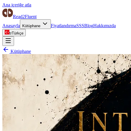
Ana içeriğe atla
Read2Fluent
Anasayfa
Fiyatlandırma
SSS
Blog
Hakkımızda
Kütüphane
tr
Türkçe
Kütüphane