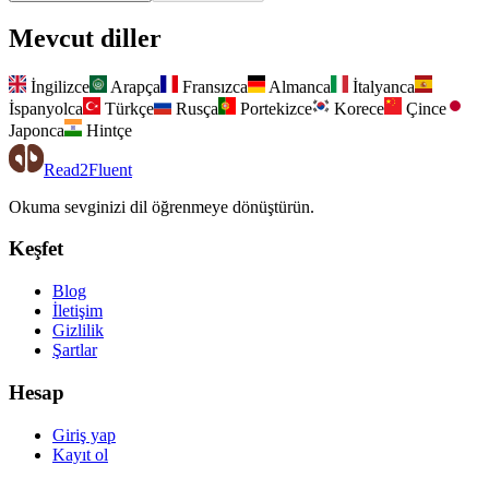
Mevcut diller
İngilizce
Arapça
Fransızca
Almanca
İtalyanca
İspanyolca
Türkçe
Rusça
Portekizce
Korece
Çince
Japonca
Hintçe
Read2Fluent
Okuma sevginizi dil öğrenmeye dönüştürün.
Keşfet
Blog
İletişim
Gizlilik
Şartlar
Hesap
Giriş yap
Kayıt ol