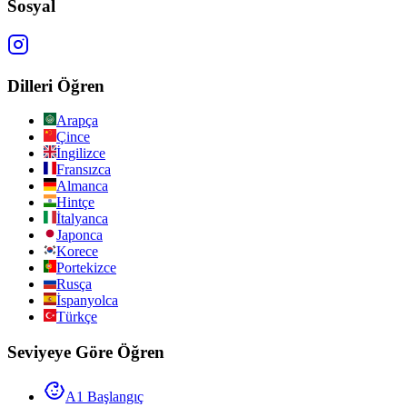
Sosyal
Dilleri Öğren
Arapça
Çince
İngilizce
Fransızca
Almanca
Hintçe
İtalyanca
Japonca
Korece
Portekizce
Rusça
İspanyolca
Türkçe
Seviyeye Göre Öğren
A1 Başlangıç