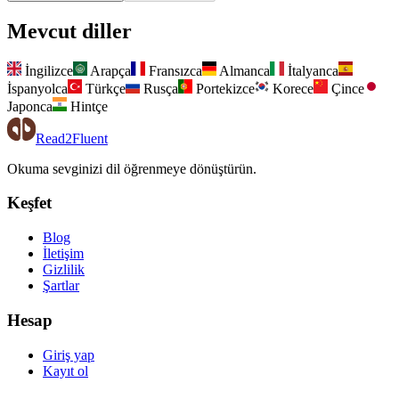
Mevcut diller
İngilizce
Arapça
Fransızca
Almanca
İtalyanca
İspanyolca
Türkçe
Rusça
Portekizce
Korece
Çince
Japonca
Hintçe
Read2Fluent
Okuma sevginizi dil öğrenmeye dönüştürün.
Keşfet
Blog
İletişim
Gizlilik
Şartlar
Hesap
Giriş yap
Kayıt ol