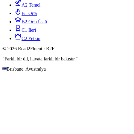
A2 Temel
B1 Orta
B2 Orta Üstü
C1 İleri
C2 Yetkin
© 2026 Read2Fluent · R2F
"Farklı bir dil, hayata farklı bir bakıştır."
Brisbane, Avustralya