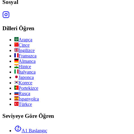
Sosyal
Dilleri Öğren
Arapça
Çince
İngilizce
Fransızca
Almanca
Hintçe
İtalyanca
Japonca
Korece
Portekizce
Rusça
İspanyolca
Türkçe
Seviyeye Göre Öğren
A1 Başlangıç