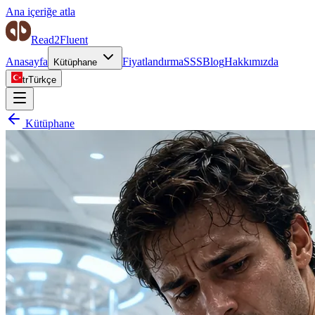
Ana içeriğe atla
Read2Fluent
Anasayfa
Fiyatlandırma
SSS
Blog
Hakkımızda
Kütüphane
tr
Türkçe
Kütüphane