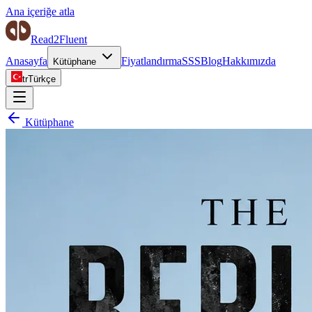
Ana içeriğe atla
Read2Fluent
Anasayfa
Fiyatlandırma
SSS
Blog
Hakkımızda
Kütüphane
tr
Türkçe
Kütüphane