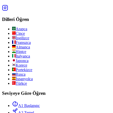
Dilleri Öğren
Arapça
Çince
İngilizce
Fransızca
Almanca
Hintçe
İtalyanca
Japonca
Korece
Portekizce
Rusça
İspanyolca
Türkçe
Seviyeye Göre Öğren
A1 Başlangıç
A2 Temel