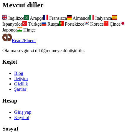
Mevcut diller
İngilizce
Arapça
Fransızca
Almanca
İtalyanca
İspanyolca
Türkçe
Rusça
Portekizce
Korece
Çince
Japonca
Hintçe
Read2Fluent
Okuma sevginizi dil öğrenmeye dönüştürün.
Keşfet
Blog
İletişim
Gizlilik
Şartlar
Hesap
Giriş yap
Kayıt ol
Sosyal