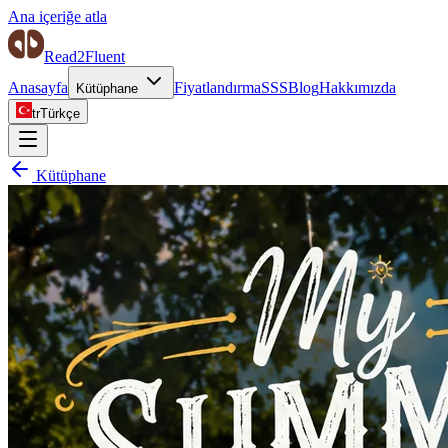
Ana içeriğe atla
Read2Fluent
Anasayfa
Fiyatlandırma
SSS
Blog
Hakkımızda
Kütüphane
tr
Türkçe
Kütüphane