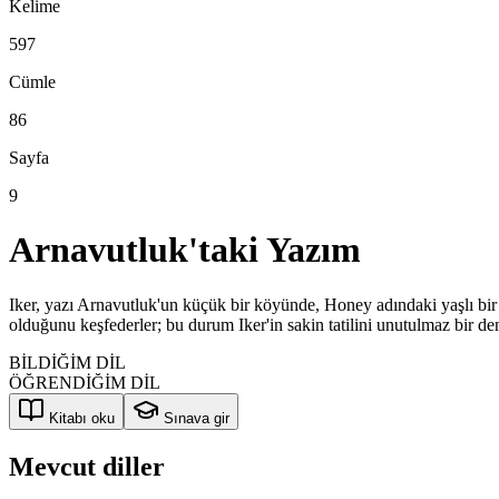
Kelime
597
Cümle
86
Sayfa
9
Arnavutluk'taki Yazım
Iker, yazı Arnavutluk'un küçük bir köyünde, Honey adındaki yaşlı bir 
olduğunu keşfederler; bu durum Iker'in sakin tatilini unutulmaz bir d
BİLDİĞİM DİL
ÖĞRENDİĞİM DİL
Kitabı oku
Sınava gir
Mevcut diller