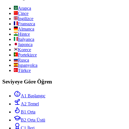
Arapça
Çince
İngilizce
Fransızca
Almanca
Hintçe
İtalyanca
Japonca
Korece
Portekizce
Rusça
İspanyolca
Türkçe
Seviyeye Göre Öğren
A1 Başlangıç
A2 Temel
B1 Orta
B2 Orta Üstü
C1 İleri