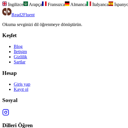
İngilizce
Arapça
Fransızca
Almanca
İtalyanca
İspanyo
Read2Fluent
Okuma sevginizi dil öğrenmeye dönüştürün.
Keşfet
Blog
İletişim
Gizlilik
Şartlar
Hesap
Giriş yap
Kayıt ol
Sosyal
Dilleri Öğren