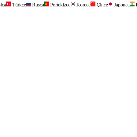
lca
Türkçe
Rusça
Portekizce
Korece
Çince
Japonca