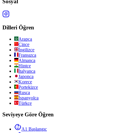
Sosyal
Dilleri Öğren
Arapça
Çince
İngilizce
Fransızca
Almanca
Hintçe
İtalyanca
Japonca
Korece
Portekizce
Rusça
İspanyolca
Türkçe
Seviyeye Göre Öğren
A1 Başlangıç