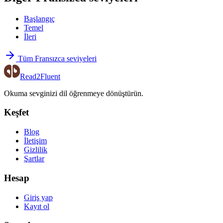
Başlangıç
Temel
İleri
Tüm Fransızca seviyeleri
Read2Fluent
Okuma sevginizi dil öğrenmeye dönüştürün.
Keşfet
Blog
İletişim
Gizlilik
Şartlar
Hesap
Giriş yap
Kayıt ol