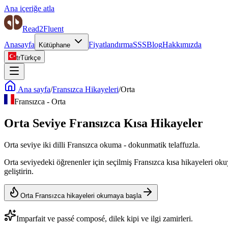
Ana içeriğe atla
Read2Fluent
Anasayfa
Fiyatlandırma
SSS
Blog
Hakkımızda
Kütüphane
tr
Türkçe
Ana sayfa
/
Fransızca Hikayeleri
/
Orta
Fransızca
-
Orta
Orta Seviye Fransızca Kısa Hikayeler
Orta seviye iki dilli Fransızca okuma - dokunmatik telaffuzla.
Orta seviyedeki öğrenenler için seçilmiş Fransızca kısa hikayeleri okuy
geliştirin.
Orta Fransızca hikayeleri okumaya başla
Imparfait ve passé composé, dilek kipi ve ilgi zamirleri.