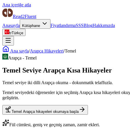
Ana içeriğe atla
Read2Fluent
Anasayfa
Fiyatlandırma
SSS
Blog
Hakkımızda
Kütüphane
tr
Türkçe
Ana sayfa
/
Arapça Hikayeleri
/
Temel
Arapça
-
Temel
Temel Seviye Arapça Kısa Hikayeler
Temel seviye iki dilli Arapça okuma - dokunmatik telaffuzla.
Temel seviyedeki öğrenenler için seçilmiş Arapça kısa hikayeleri okuyun
geliştirin.
Temel Arapça hikayeleri okumaya başla
Fiil cümlesi, geniş ve geçmiş zaman, zamir ekleri.