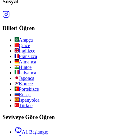
Sosyal
Dilleri Öğren
Arapça
Çince
İngilizce
Fransızca
Almanca
Hintçe
İtalyanca
Japonca
Korece
Portekizce
Rusça
İspanyolca
Türkçe
Seviyeye Göre Öğren
A1 Başlangıç