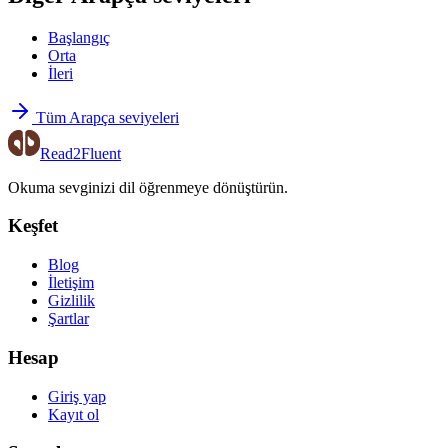
Başlangıç
Orta
İleri
Tüm Arapça seviyeleri
Read2Fluent
Okuma sevginizi dil öğrenmeye dönüştürün.
Keşfet
Blog
İletişim
Gizlilik
Şartlar
Hesap
Giriş yap
Kayıt ol