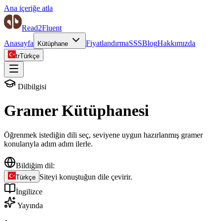
Ana içeriğe atla
Read2Fluent
Anasayfa
Fiyatlandırma
SSS
Blog
Hakkımızda
Kütüphane
tr
Türkçe
Dilbilgisi
Gramer Kütüphanesi
Öğrenmek istediğin dili seç, seviyene uygun hazırlanmış gramer
konularıyla adım adım ilerle.
Bildiğim dil
:
Siteyi konuştuğun dile çevirir.
Türkçe
İngilizce
Yayında