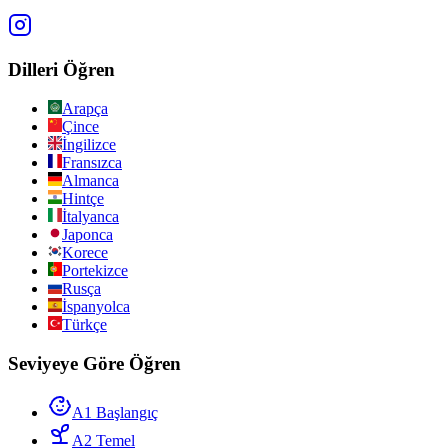
Dilleri Öğren
Arapça
Çince
İngilizce
Fransızca
Almanca
Hintçe
İtalyanca
Japonca
Korece
Portekizce
Rusça
İspanyolca
Türkçe
Seviyeye Göre Öğren
A1 Başlangıç
A2 Temel