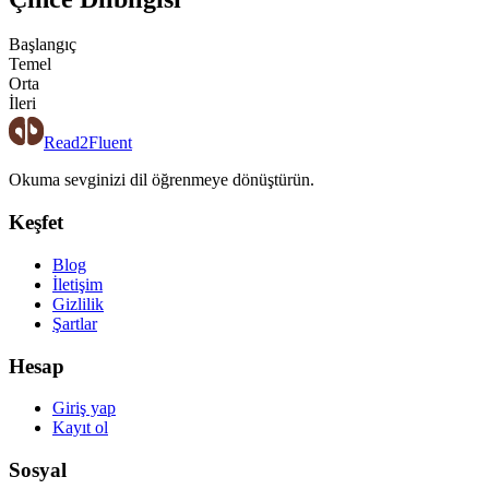
Başlangıç
Temel
Orta
İleri
Read2Fluent
Okuma sevginizi dil öğrenmeye dönüştürün.
Keşfet
Blog
İletişim
Gizlilik
Şartlar
Hesap
Giriş yap
Kayıt ol
Sosyal