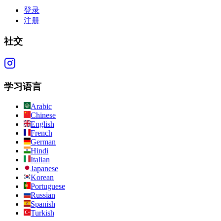
登录
注册
社交
学习语言
Arabic
Chinese
English
French
German
Hindi
Italian
Japanese
Korean
Portuguese
Russian
Spanish
Turkish