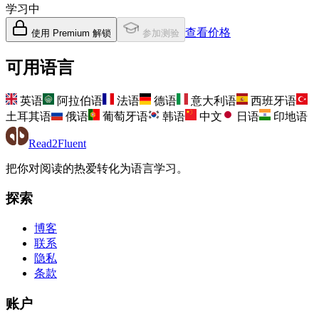
学习中
查看价格
使用 Premium 解锁
参加测验
可用语言
英语
阿拉伯语
法语
德语
意大利语
西班牙语
土耳其语
俄语
葡萄牙语
韩语
中文
日语
印地语
Read2Fluent
把你对阅读的热爱转化为语言学习。
探索
博客
联系
隐私
条款
账户