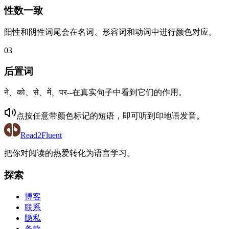
性数一致
阳性和阴性词尾会在名词、形容词和动词中进行颜色对应。
03
后置词
ने、को、से、में、पर--在真实句子中看到它们的作用。
点按任意带颜色标记的短语，即可听到
印地语
发音。
Read2Fluent
把你对阅读的热爱转化为语言学习。
探索
博客
联系
隐私
条款