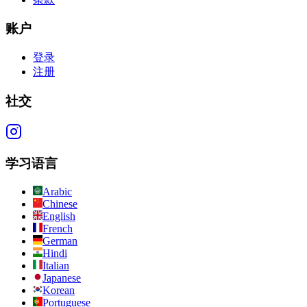
账户
登录
注册
社交
学习语言
Arabic
Chinese
English
French
German
Hindi
Italian
Japanese
Korean
Portuguese