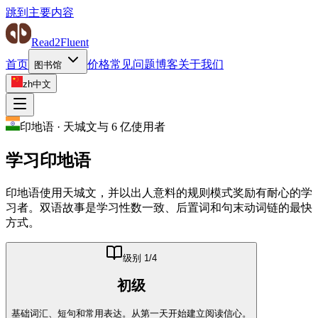
跳到主要内容
Read2Fluent
首页
价格
常见问题
博客
关于我们
图书馆
zh
中文
印地语
·
天城文与 6 亿使用者
学习
印地语
印地语使用天城文，并以出人意料的规则模式奖励有耐心的学
习者。双语故事是学习性数一致、后置词和句末动词链的最快
方式。
级别
1
/4
初级
基础词汇、短句和常用表达。从第一天开始建立阅读信心。