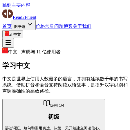
跳到主要内容
Read2Fluent
首页
价格
常见问题
博客
关于我们
图书馆
zh
中文
中文
·
声调与 11 亿使用者
学习
中文
中文是世界上使用人数最多的语言，并拥有延续数千年的书写
系统。借助拼音和语音支持阅读双语故事，是提升汉字识别和
声调准确性的高效路径。
级别
1
/4
初级
基础词汇、短句和常用表达。从第一天开始建立阅读信心。