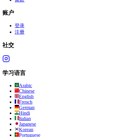
账户
登录
注册
社交
学习语言
Arabic
Chinese
English
French
German
Hindi
Italian
Japanese
Korean
Portuguese