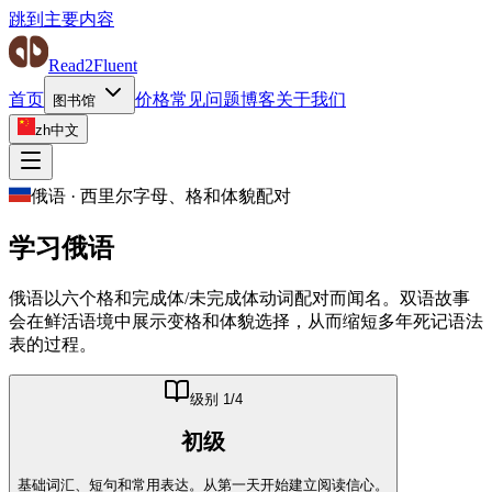
跳到主要内容
Read2Fluent
首页
价格
常见问题
博客
关于我们
图书馆
zh
中文
俄语
·
西里尔字母、格和体貌配对
学习
俄语
俄语以六个格和完成体/未完成体动词配对而闻名。双语故事
会在鲜活语境中展示变格和体貌选择，从而缩短多年死记语法
表的过程。
级别
1
/4
初级
基础词汇、短句和常用表达。从第一天开始建立阅读信心。