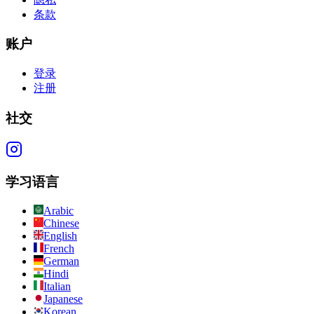
条款
账户
登录
注册
社交
学习语言
Arabic
Chinese
English
French
German
Hindi
Italian
Japanese
Korean