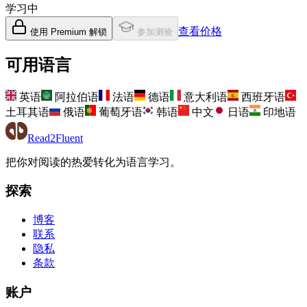
学习中
查看价格
使用 Premium 解锁
参加测验
可用语言
英语
阿拉伯语
法语
德语
意大利语
西班牙语
土耳其语
俄语
葡萄牙语
韩语
中文
日语
印地语
Read2Fluent
把你对阅读的热爱转化为语言学习。
探索
博客
联系
隐私
条款
账户