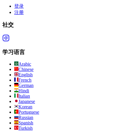
登录
注册
社交
学习语言
Arabic
Chinese
English
French
German
Hindi
Italian
Japanese
Korean
Portuguese
Russian
Spanish
Turkish