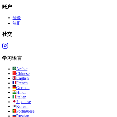
账户
登录
注册
社交
学习语言
Arabic
Chinese
English
French
German
Hindi
Italian
Japanese
Korean
Portuguese
Russian