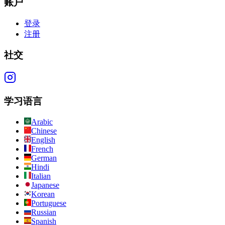
账户
登录
注册
社交
学习语言
Arabic
Chinese
English
French
German
Hindi
Italian
Japanese
Korean
Portuguese
Russian
Spanish