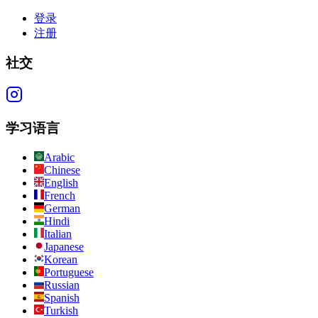
登录
注册
社交
学习语言
Arabic
Chinese
English
French
German
Hindi
Italian
Japanese
Korean
Portuguese
Russian
Spanish
Turkish