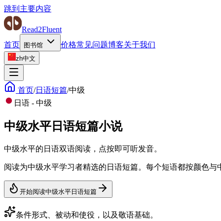
跳到主要内容
Read2Fluent
首页
价格
常见问题
博客
关于我们
图书馆
zh
中文
首页
/
日语短篇
/
中级
日语
-
中级
中级水平日语短篇小说
中级水平的日语双语阅读，点按即可听发音。
阅读为中级水平学习者精选的日语短篇。每个短语都按颜色与
开始阅读中级水平日语短篇
条件形式、被动和使役，以及敬语基础。