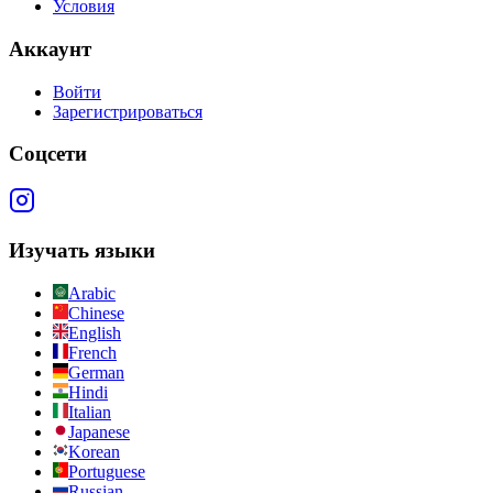
Условия
Аккаунт
Войти
Зарегистрироваться
Соцсети
Изучать языки
Arabic
Chinese
English
French
German
Hindi
Italian
Japanese
Korean
Portuguese
Russian