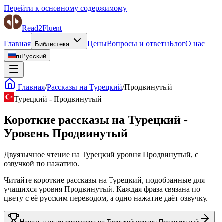
Перейти к основному содержимому
Read2Fluent
Главная
Цены
Вопросы и ответы
Блог
О нас
Библиотека
ru
Русский
Главная
/
Рассказы на Турецкий
/
Продвинутый
Турецкий
-
Продвинутый
Короткие рассказы на Турецкий -
Уровень Продвинутый
Двуязычное чтение на Турецкий уровня Продвинутый, с
озвучкой по нажатию.
Читайте короткие рассказы на Турецкий, подобранные для
учащихся уровня Продвинутый. Каждая фраза связана по
цвету с её русским переводом, а одно нажатие даёт озвучку.
Начать чтение рассказов на Турецкий уровня Продвинутый