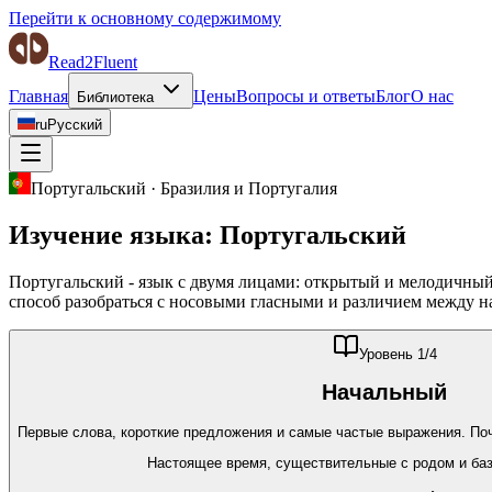
Перейти к основному содержимому
Read2Fluent
Главная
Цены
Вопросы и ответы
Блог
О нас
Библиотека
ru
Русский
Португальский
·
Бразилия и Португалия
Изучение языка:
Португальский
Португальский - язык с двумя лицами: открытый и мелодичный
способ разобраться с носовыми гласными и различием между 
Уровень
1
/4
Начальный
Первые слова, короткие предложения и самые частые выражения. Поч
Настоящее время, существительные с родом и ба