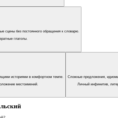
ые сцены без постоянного обращения к словарю.
звратные глаголы.
оящими историями в комфортном темпе.
Сложные предложения, идиомы 
положение местоимений.
Личный инфинитив, лите
альский
ой?