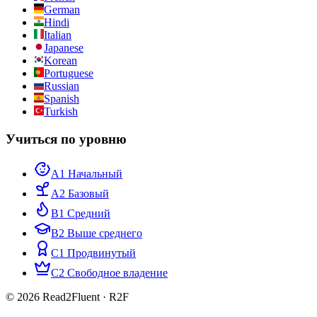
German
Hindi
Italian
Japanese
Korean
Portuguese
Russian
Spanish
Turkish
Учиться по уровню
A1 Начальный
A2 Базовый
B1 Средний
B2 Выше среднего
C1 Продвинутый
C2 Свободное владение
© 2026 Read2Fluent · R2F