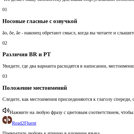
01
Носовые гласные с озвучкой
ão, õe, ãe - наконец обретают смысл, когда вы читаете и слышит
02
Различия BR и PT
Увидите, где два варианта расходятся в написании, местоимени
03
Положение местоимений
Следите, как местоимения присоединяются к глаголу спереди, 
Нажмите на любую фразу с цветовым соответствием, чтоб
Read2Fluent
Превратите любовь к чтению в изучение языка.