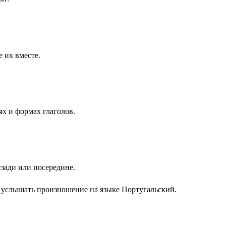
е их вместе.
ях и формах глаголов.
сзади или посередине.
ы услышать произношение на языке
Португальский
.