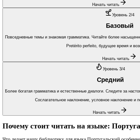
Начать читать
Уровень
2
/4
Базовый
Повседневные темы и знакомая грамматика. Читайте более насыщенн
Pretérito perfeito, будущее время и во
Начать читать
Уровень
3
/4
Средний
Более богатая грамматика и естественные диалоги. Следите за наст
Сослагательное наклонение, условное наклонение и 
Начать читать
Почему стоит читать на языке:
Португ
Что делает нашу библиотеку для языка
Португальский
особенн