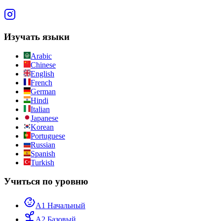
Изучать языки
Arabic
Chinese
English
French
German
Hindi
Italian
Japanese
Korean
Portuguese
Russian
Spanish
Turkish
Учиться по уровню
A1 Начальный
A2 Базовый