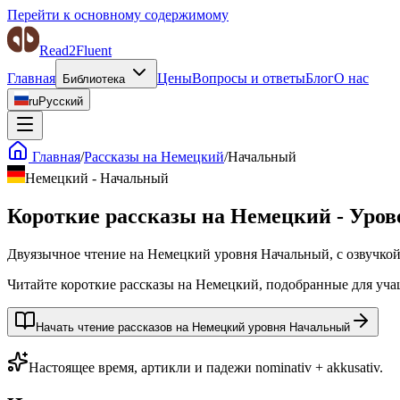
Перейти к основному содержимому
Read2Fluent
Главная
Цены
Вопросы и ответы
Блог
О нас
Библиотека
ru
Русский
Главная
/
Рассказы на Немецкий
/
Начальный
Немецкий
-
Начальный
Короткие рассказы на Немецкий - Уро
Двуязычное чтение на Немецкий уровня Начальный, с озвучко
Читайте короткие рассказы на Немецкий, подобранные для учащ
Начать чтение рассказов на Немецкий уровня Начальный
Настоящее время, артикли и падежи nominativ + akkusativ.