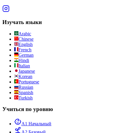
Изучать языки
Arabic
Chinese
English
French
German
Hindi
Italian
Japanese
Korean
Portuguese
Russian
Spanish
Turkish
Учиться по уровню
A1 Начальный
A2 Базовый