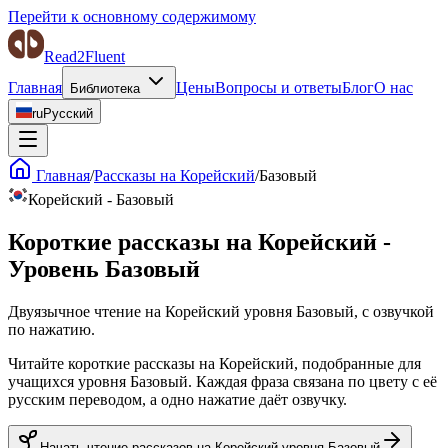
Перейти к основному содержимому
Read2Fluent
Главная
Цены
Вопросы и ответы
Блог
О нас
Библиотека
ru
Русский
Главная
/
Рассказы на Корейский
/
Базовый
Корейский
-
Базовый
Короткие рассказы на Корейский -
Уровень Базовый
Двуязычное чтение на Корейский уровня Базовый, с озвучкой
по нажатию.
Читайте короткие рассказы на Корейский, подобранные для
учащихся уровня Базовый. Каждая фраза связана по цвету с её
русским переводом, а одно нажатие даёт озвучку.
Начать чтение рассказов на Корейский уровня Базовый