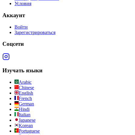
Условия
Аккаунт
Войти
Зарегистрироваться
Соцсети
Изучать языки
Arabic
Chinese
English
French
German
Hindi
Italian
Japanese
Korean
Portuguese