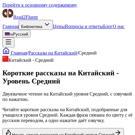
Перейти к основному содержимому
Read2Fluent
Главная
Цены
Вопросы и ответы
Блог
О нас
Библиотека
ru
Русский
Главная
/
Рассказы на Китайский
/
Средний
Китайский
-
Средний
Короткие рассказы на Китайский -
Уровень Средний
Двуязычное чтение на Китайский уровня Средний, с озвучкой
по нажатию.
Читайте короткие рассказы на Китайский, подобранные для
учащихся уровня Средний. Каждая фраза связана по цвету с её
русским переводом, а одно нажатие даёт озвучку.
Начать чтение рассказов на Китайский уровня Средний