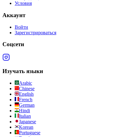
Условия
Аккаунт
Войти
Зарегистрироваться
Соцсети
Изучать языки
Arabic
Chinese
English
French
German
Hindi
Italian
Japanese
Korean
Portuguese