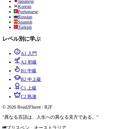
Japanese
Korean
Portuguese
Russian
Spanish
Turkish
レベル別に学ぶ
A1 入門
A2 初級
B1 中級
B2 中上級
C1 上級
C2 熟達
© 2026 Read2Fluent · R2F
"異なる言語は、人生への異なる見方である。"
ブリスベン、オーストラリア