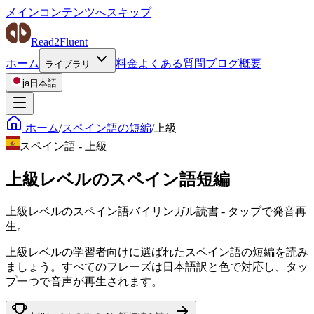
メインコンテンツへスキップ
Read2Fluent
ホーム
料金
よくある質問
ブログ
概要
ライブラリ
ja
日本語
ホーム
/
スペイン語の短編
/
上級
スペイン語
-
上級
上級レベルのスペイン語短編
上級レベルのスペイン語バイリンガル読書 - タップで発音再
生。
上級レベルの学習者向けに選ばれたスペイン語の短編を読み
ましょう。すべてのフレーズは日本語訳と色で対応し、タッ
プ一つで音声が再生されます。