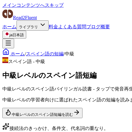
メインコンテンツへスキップ
Read2Fluent
ホーム
料金
よくある質問
ブログ
概要
ライブラリ
ja
日本語
ホーム
/
スペイン語の短編
/
中級
スペイン語
-
中級
中級レベルのスペイン語短編
中級レベルのスペイン語バイリンガル読書 - タップで発音再
中級レベルの学習者向けに選ばれたスペイン語の短編を読み
中級レベルのスペイン語短編を読む
接続法のきっかけ、条件文、代名詞の重なり。