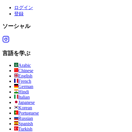
ログイン
登録
ソーシャル
言語を学ぶ
Arabic
Chinese
English
French
German
Hindi
Italian
Japanese
Korean
Portuguese
Russian
Spanish
Turkish