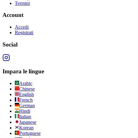
Termini
Account
Accedi
Registrati
Social
Impara le lingue
Arabic
Chinese
English
French
German
Hindi
Italian
Japanese
Korean
Portuguese