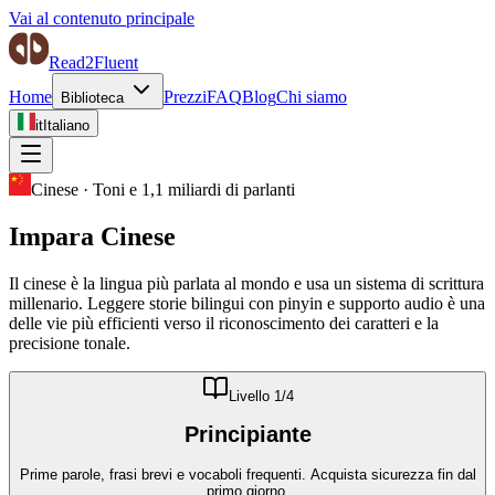
Vai al contenuto principale
Read2Fluent
Home
Prezzi
FAQ
Blog
Chi siamo
Biblioteca
it
Italiano
Cinese
·
Toni e 1,1 miliardi di parlanti
Impara
Cinese
Il cinese è la lingua più parlata al mondo e usa un sistema di scrittura
millenario. Leggere storie bilingui con pinyin e supporto audio è una
delle vie più efficienti verso il riconoscimento dei caratteri e la
precisione tonale.
Livello
1
/4
Principiante
Prime parole, frasi brevi e vocaboli frequenti. Acquista sicurezza fin dal
primo giorno.