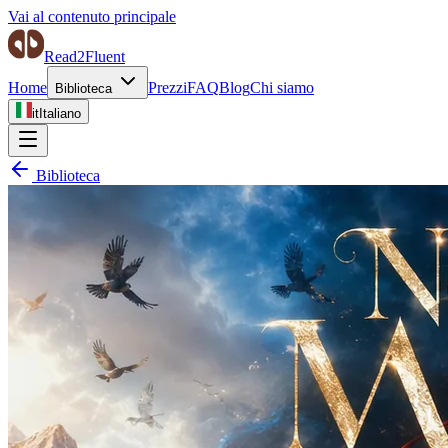
Vai al contenuto principale
Read2Fluent
Home
Prezzi
FAQ
Blog
Chi siamo
Biblioteca
it
Italiano
Biblioteca