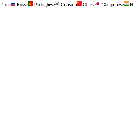
Turco
Russo
Portoghese
Coreano
Cinese
Giapponese
H