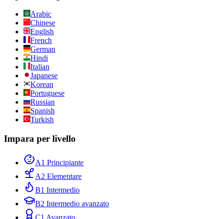
Arabic
Chinese
English
French
German
Hindi
Italian
Japanese
Korean
Portuguese
Russian
Spanish
Turkish
Impara per livello
A1 Principiante
A2 Elementare
B1 Intermedio
B2 Intermedio avanzato
C1 Avanzato