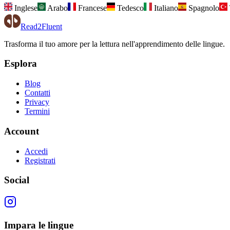
Inglese
Arabo
Francese
Tedesco
Italiano
Spagnolo
Read2Fluent
Trasforma il tuo amore per la lettura nell'apprendimento delle lingue.
Esplora
Blog
Contatti
Privacy
Termini
Account
Accedi
Registrati
Social
Impara le lingue