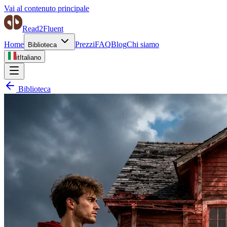
Vai al contenuto principale
Read2Fluent
Home
Prezzi
FAQ
Blog
Chi siamo
Biblioteca
it
Italiano
Biblioteca