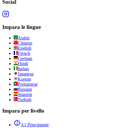
Social
Impara le lingue
Arabic
Chinese
English
French
German
Hindi
Italian
Japanese
Korean
Portuguese
Russian
Spanish
Turkish
Impara per livello
A1 Principiante