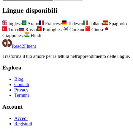
Lingue disponibili
Inglese
Arabo
Francese
Tedesco
Italiano
Spagnolo
Turco
Russo
Portoghese
Coreano
Cinese
Giapponese
Hindi
Read2Fluent
Trasforma il tuo amore per la lettura nell'apprendimento delle lingue.
Esplora
Blog
Contatti
Privacy
Termini
Account
Accedi
Registrati