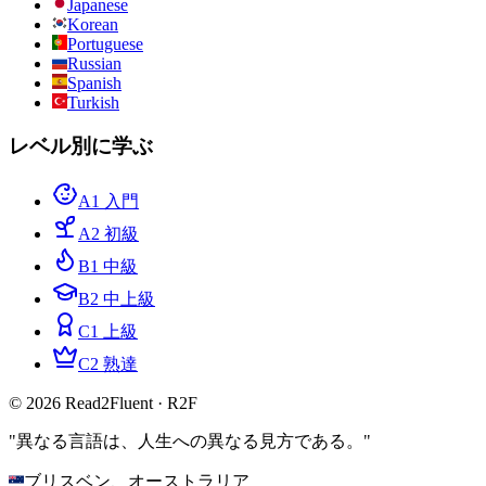
Japanese
Korean
Portuguese
Russian
Spanish
Turkish
レベル別に学ぶ
A1 入門
A2 初級
B1 中級
B2 中上級
C1 上級
C2 熟達
© 2026 Read2Fluent · R2F
"異なる言語は、人生への異なる見方である。"
ブリスベン、オーストラリア