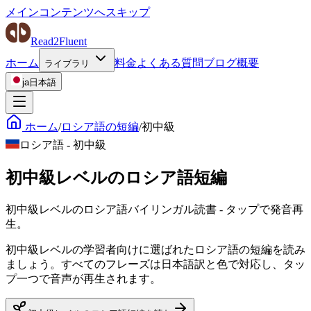
メインコンテンツへスキップ
Read2Fluent
ホーム
料金
よくある質問
ブログ
概要
ライブラリ
ja
日本語
ホーム
/
ロシア語の短編
/
初中級
ロシア語
-
初中級
初中級レベルのロシア語短編
初中級レベルのロシア語バイリンガル読書 - タップで発音再
生。
初中級レベルの学習者向けに選ばれたロシア語の短編を読み
ましょう。すべてのフレーズは日本語訳と色で対応し、タッ
プ一つで音声が再生されます。