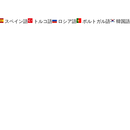
スペイン語
トルコ語
ロシア語
ポルトガル語
韓国語