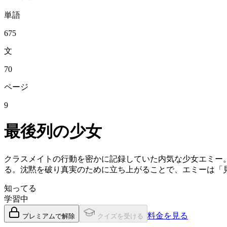
単語
675
文
70
ページ
9
最後列の少女
クラスメイトの行動を密かに記録していた内気な少女エミー
る。沈黙を破り真実のために立ち上がることで、エミーは「
知ってる
学習中
料金を見る
プレミアムで解除
クイズを受ける