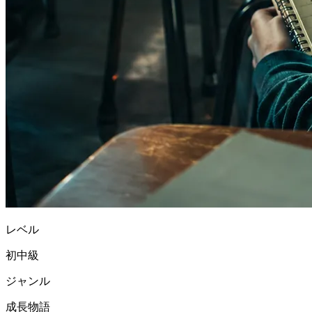
レベル
初中級
ジャンル
成長物語