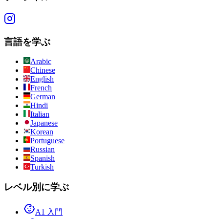
言語を学ぶ
Arabic
Chinese
English
French
German
Hindi
Italian
Japanese
Korean
Portuguese
Russian
Spanish
Turkish
レベル別に学ぶ
A1 入門