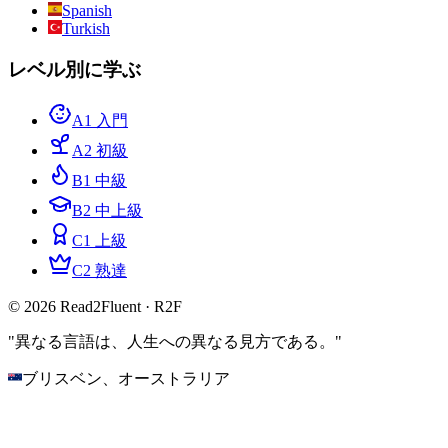
Spanish
Turkish
レベル別に学ぶ
A1 入門
A2 初級
B1 中級
B2 中上級
C1 上級
C2 熟達
© 2026 Read2Fluent · R2F
"異なる言語は、人生への異なる見方である。"
ブリスベン、オーストラリア