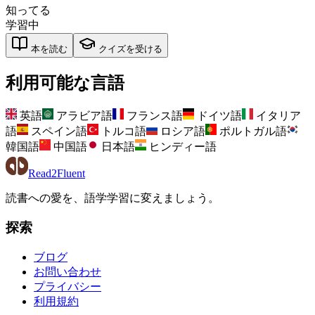
知ってる
学習中
本を読む
クイズを受ける
利用可能な言語
英語
アラビア語
フランス語
ドイツ語
イタリア
語
スペイン語
トルコ語
ロシア語
ポルトガル語
韓国語
中国語
日本語
ヒンディー語
Read2Fluent
読書への愛を、語学学習に変えましょう。
探索
ブログ
お問い合わせ
プライバシー
利用規約