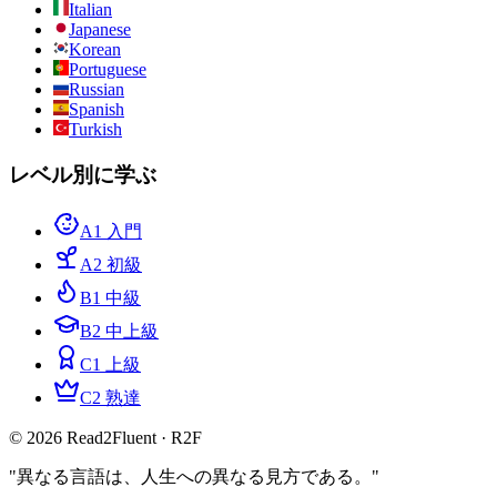
Italian
Japanese
Korean
Portuguese
Russian
Spanish
Turkish
レベル別に学ぶ
A1 入門
A2 初級
B1 中級
B2 中上級
C1 上級
C2 熟達
© 2026 Read2Fluent · R2F
"異なる言語は、人生への異なる見方である。"