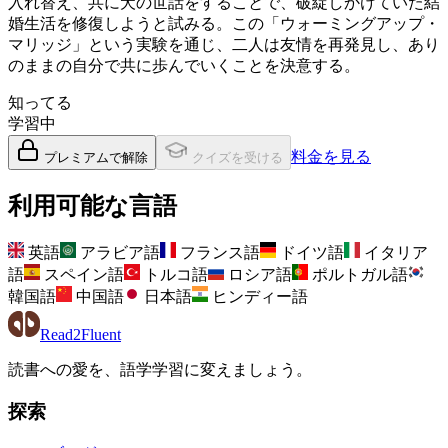
入れ替え、共に犬の世話をすることで、破綻しかけていた結
婚生活を修復しようと試みる。この「ウォーミングアップ・
マリッジ」という実験を通じ、二人は友情を再発見し、あり
のままの自分で共に歩んでいくことを決意する。
知ってる
学習中
料金を見る
プレミアムで解除
クイズを受ける
利用可能な言語
英語
アラビア語
フランス語
ドイツ語
イタリア
語
スペイン語
トルコ語
ロシア語
ポルトガル語
韓国語
中国語
日本語
ヒンディー語
Read2Fluent
読書への愛を、語学学習に変えましょう。
探索