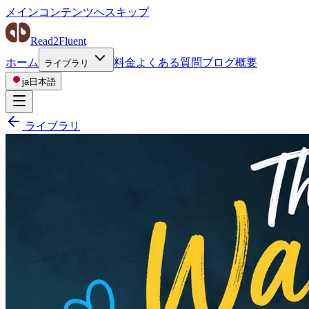
メインコンテンツへスキップ
Read2Fluent
ホーム
料金
よくある質問
ブログ
概要
ライブラリ
ja
日本語
ライブラリ