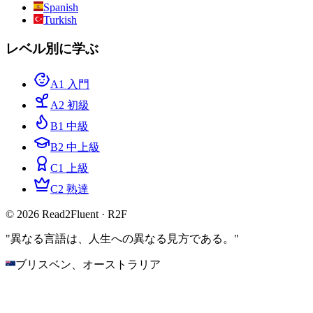
Spanish
Turkish
レベル別に学ぶ
A1 入門
A2 初級
B1 中級
B2 中上級
C1 上級
C2 熟達
© 2026 Read2Fluent · R2F
"異なる言語は、人生への異なる見方である。"
ブリスベン、オーストラリア