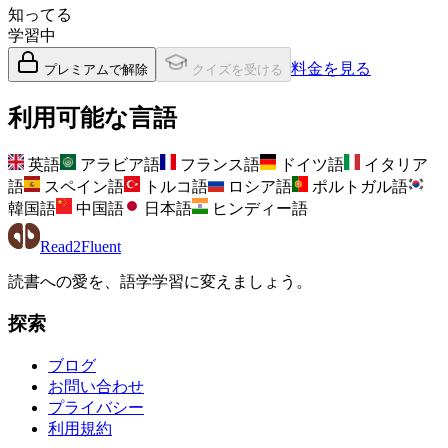
知ってる
学習中
料金を見る
プレミアムで解除
クイズを受ける
利用可能な言語
英語
アラビア語
フランス語
ドイツ語
イタリア
語
スペイン語
トルコ語
ロシア語
ポルトガル語
韓国語
中国語
日本語
ヒンディー語
Read2Fluent
読書への愛を、語学学習に変えましょう。
探索
ブログ
お問い合わせ
プライバシー
利用規約