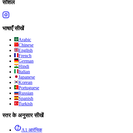
सोशल
भाषाएँ सीखें
Arabic
Chinese
English
French
German
Hindi
Italian
Japanese
Korean
Portuguese
Russian
Spanish
Turkish
स्तर के अनुसार सीखें
A1 आरंभिक