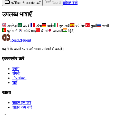
कीमतें देखें
प्रीमियम से अनलॉक करें
क्विज़ दें
उपलब्ध भाषाएँ
अंग्रेज़ी
अरबी
फ़्रेंच
जर्मन
इतालवी
स्पेनिश
तुर्की
रूसी
पुर्तगाली
कोरियाई
चीनी
जापानी
हिंदी
Read2Fluent
पढ़ने के अपने प्यार को भाषा सीखने में बदलें।
एक्सप्लोर करें
ब्लॉग
संपर्क
गोपनीयता
शर्तें
खाता
साइन इन करें
साइन अप करें