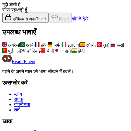
मुझे आती है
सीख रहा/रही हूँ
कीमतें देखें
प्रीमियम से अनलॉक करें
क्विज़ दें
उपलब्ध भाषाएँ
अंग्रेज़ी
अरबी
फ़्रेंच
जर्मन
इतालवी
स्पेनिश
तुर्की
रूसी
पुर्तगाली
कोरियाई
चीनी
जापानी
हिंदी
Read2Fluent
पढ़ने के अपने प्यार को भाषा सीखने में बदलें।
एक्सप्लोर करें
ब्लॉग
संपर्क
गोपनीयता
शर्तें
खाता