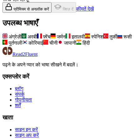
कीमतें देखें
प्रीमियम से अनलॉक करें
क्विज़ दें
उपलब्ध भाषाएँ
अंग्रेज़ी
अरबी
फ़्रेंच
जर्मन
इतालवी
स्पेनिश
तुर्की
रूसी
पुर्तगाली
कोरियाई
चीनी
जापानी
हिंदी
Read2Fluent
पढ़ने के अपने प्यार को भाषा सीखने में बदलें।
एक्सप्लोर करें
ब्लॉग
संपर्क
गोपनीयता
शर्तें
खाता
साइन इन करें
साइन अप करें