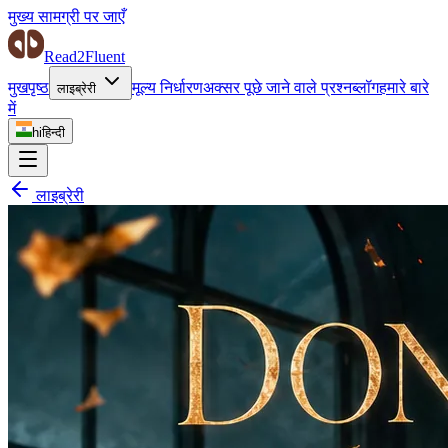
मुख्य सामग्री पर जाएँ
Read2Fluent
मुखपृष्ठ
मूल्य निर्धारण
अक्सर पूछे जाने वाले प्रश्न
ब्लॉग
हमारे बारे
लाइब्रेरी
में
hi
हिन्दी
लाइब्रेरी