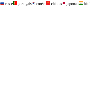
c
russe
portugais
coréen
chinois
japonais
hindi