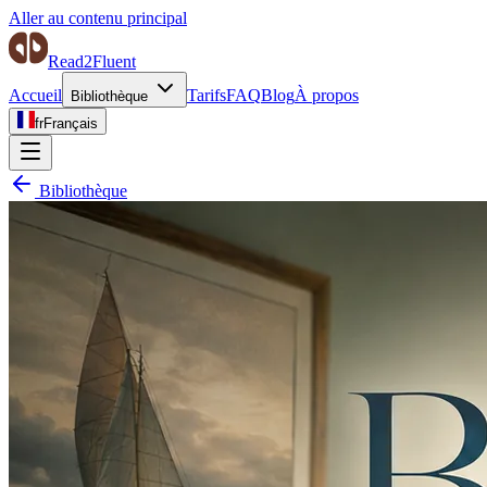
Aller au contenu principal
Read2Fluent
Accueil
Tarifs
FAQ
Blog
À propos
Bibliothèque
fr
Français
Bibliothèque