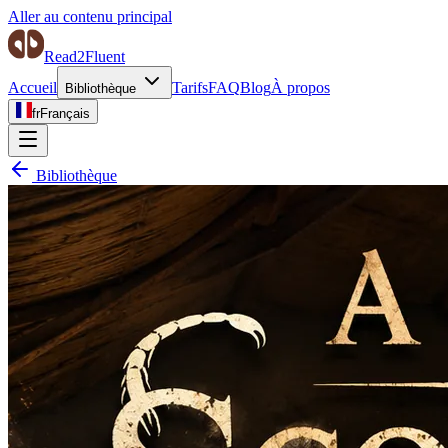
Aller au contenu principal
Read2Fluent
Accueil
Tarifs
FAQ
Blog
À propos
Bibliothèque
fr
Français
Bibliothèque