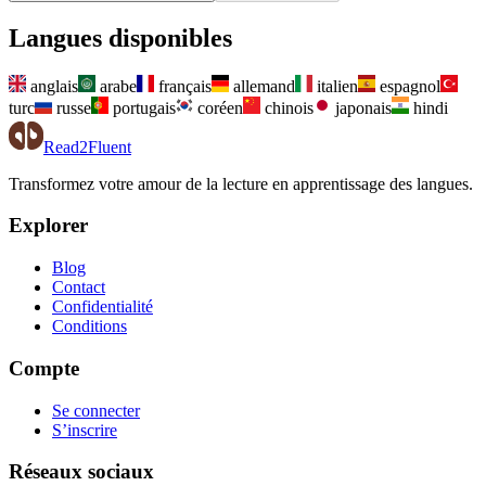
Langues disponibles
anglais
arabe
français
allemand
italien
espagnol
turc
russe
portugais
coréen
chinois
japonais
hindi
Read2Fluent
Transformez votre amour de la lecture en apprentissage des langues.
Explorer
Blog
Contact
Confidentialité
Conditions
Compte
Se connecter
S’inscrire
Réseaux sociaux