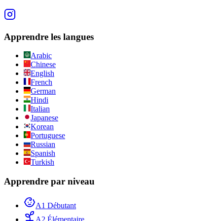
Apprendre les langues
Arabic
Chinese
English
French
German
Hindi
Italian
Japanese
Korean
Portuguese
Russian
Spanish
Turkish
Apprendre par niveau
A1 Débutant
A2 Élémentaire