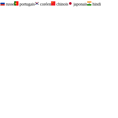
c
russe
portugais
coréen
chinois
japonais
hindi