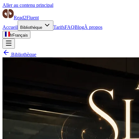
Aller au contenu principal
Read2Fluent
Accueil
Tarifs
FAQ
Blog
À propos
Bibliothèque
fr
Français
Bibliothèque