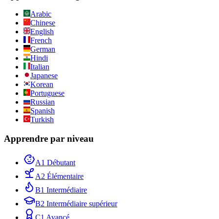
Arabic
Chinese
English
French
German
Hindi
Italian
Japanese
Korean
Portuguese
Russian
Spanish
Turkish
Apprendre par niveau
A1 Débutant
A2 Élémentaire
B1 Intermédiaire
B2 Intermédiaire supérieur
C1 Avancé